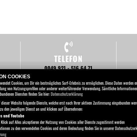
TELEFON
0049 921 - 516 64 71
VON COOKIES
rwendet Cookies, um Dir ein bestmögliches Surf-Erlebnis zu ermöglichen. Diese Daten werden 
tellung von Nutzungsprofilen oder anderer weiterführender Verwendung. Sämtliche Information
bundenen Diensten finden Sie hier:
Datenschutzerklärung
 dieser Website folgende Dienste, welche erst nach Ihrer aktiven Zustimmung eingebunden wer
ER
E-BIKES
PARTS & WEAR
RIDE ORANGE
SERVICE
UN
azu den jeweiligen Dienst an und klicken auf Übernehmen:
ps und Youtube
PEPA-BIKES e.K. Inh. Martin Petzold
 Klick auf Alles akzeptieren der Nutzung von Cookies aller Dienste zugestimmt werden
Am Pfaffenfleck 13 , 95448 Bayreuth
mationen zu den verwendeten Cookies und deren Bedeutung finden Sie in unserer Datenschutzer
rung