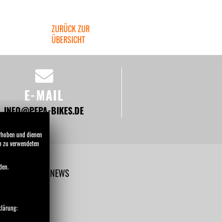
ZURÜCK ZUR
ÜBERSICHT
E-MAIL
INFO@PEPA-BIKES.DE
erhoben und dienen
en zu verwendeten
den.
TERNEHMEN
NEWS
klärung: