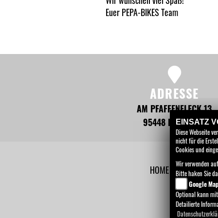
Wir wünschen viel Spaß!
Euer PEPA-BIKES Team
ADRESSE
AM PFAFFENFLECK 13
95448 BAYREUTH
EINSATZ 
Diese Webseite ve
nicht für die Ers
Cookies und einge
Wir verwenden auf
HOME
MOTORRÄD
Bitte haken Sie d
Google Ma
Optional kann mit
Detailierte Infor
Datenschutzerklä